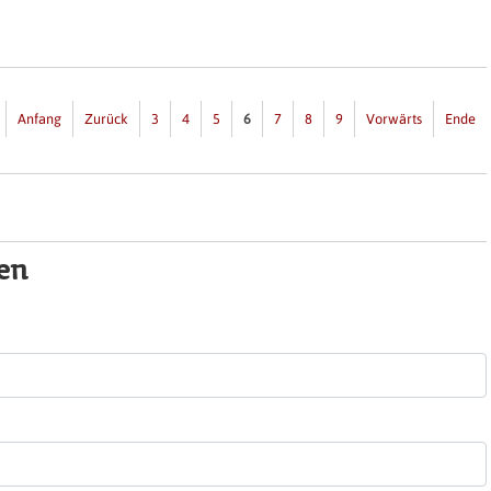
Anfang
Zurück
3
4
5
6
7
8
9
Vorwärts
Ende
en